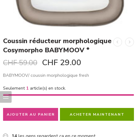
Coussin réducteur morphologique
Cosymorpho BABYMOOV *
CHF
29.00
CHF
59.00
BABYMOOV/ coussin morphologique fresh
Seulement
1
article(s) en stock.
AJOUTER AU PANIER
ACHETER MAINTENANT
14
les gens regardent ça en ce moment