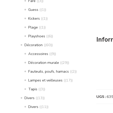
Fare
(3)
Guess
(1)
Kickers
(1)
Plage
(1)
Playshoes
(6)
Infor
Décoration
(60)
Accessoires
(9)
Décoration murale
(29)
Fauteuils, poufs, hamacs
(2)
Lampes et veilleuses
(17)
Tapis
(3)
UGS :
63
Divers
(13)
Divers
(11)