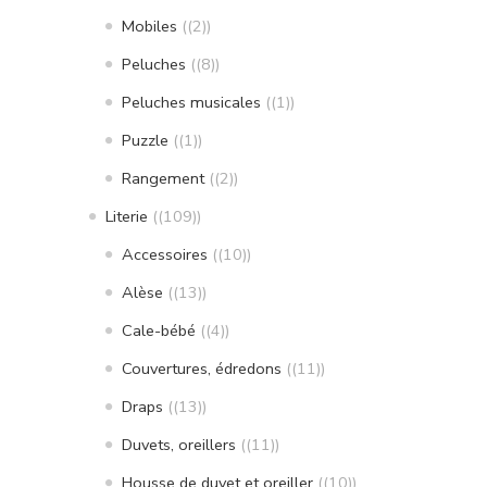
Mobiles
(2)
Peluches
(8)
Peluches musicales
(1)
Puzzle
(1)
Rangement
(2)
Literie
(109)
Accessoires
(10)
Alèse
(13)
Cale-bébé
(4)
Couvertures, édredons
(11)
Draps
(13)
Duvets, oreillers
(11)
Housse de duvet et oreiller
(10)