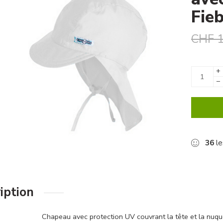
Fieb
CHF
1
+
−
36
le
iption
Chapeau avec protection UV couvrant la tête et la nuque