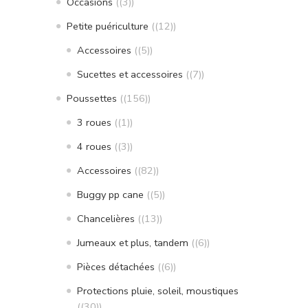
Occasions
(3)
Petite puériculture
(12)
Accessoires
(5)
Sucettes et accessoires
(7)
Poussettes
(156)
3 roues
(1)
4 roues
(3)
Accessoires
(82)
Buggy pp cane
(5)
Chancelières
(13)
Jumeaux et plus, tandem
(6)
Pièces détachées
(6)
Protections pluie, soleil, moustiques
(30)