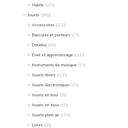
Habits
(20)
Jouets
(86)
Accessoires
(12)
Bascules et porteurs
(7)
Doudou
(3)
Éveil et apprentissage
(11)
Instruments de musique
(1)
Jouets divers
(13)
Jouets électroniques
(2)
Jouets en bois
(8)
Jouets en tissu
(3)
Jouets plein air
(15)
Livres
(2)