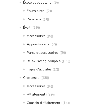
École et papeterie
(5)
Fournitures
(2)
Papeterie
(3)
Éveil
(39)
Accessoires
(5)
Apprentissage
(7)
Parcs et accessoires
(9)
Relax, swing, youpala
(15)
Tapis d'activités
(2)
Grossesse
(68)
Accessoires
(6)
Allaitement
(29)
Coussin d'allaitement
(14)