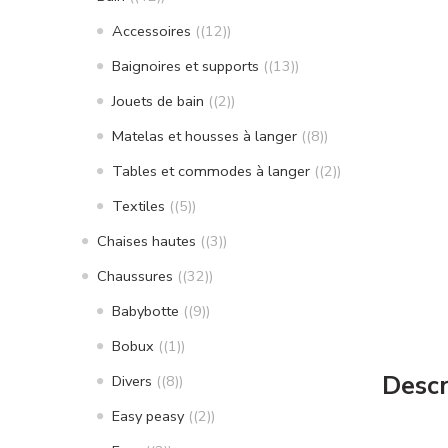
Accessoires
(12)
Baignoires et supports
(13)
Jouets de bain
(2)
Matelas et housses à langer
(8)
Tables et commodes à langer
(2)
Textiles
(5)
Chaises hautes
(3)
Chaussures
(32)
Babybotte
(9)
Bobux
(1)
Descr
Divers
(8)
Easy peasy
(2)