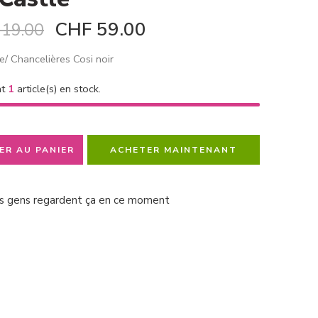
CHF
59.00
19.00
e/ Chancelières Cosi noir
nt
1
article(s) en stock.
ER AU PANIER
ACHETER MAINTENANT
s gens regardent ça en ce moment