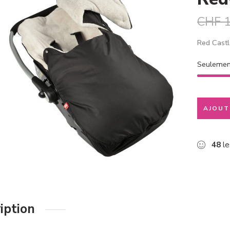
CHF
1
Red Castl
Seuleme
AJOUT
48
le
iption