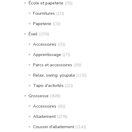
École et papeterie
(5)
Fournitures
(2)
Papeterie
(3)
Éveil
(39)
Accessoires
(5)
Apprentissage
(7)
Parcs et accessoires
(9)
Relax, swing, youpala
(15)
Tapis d'activités
(2)
Grossesse
(68)
Accessoires
(6)
Allaitement
(29)
Coussin d'allaitement
(14)