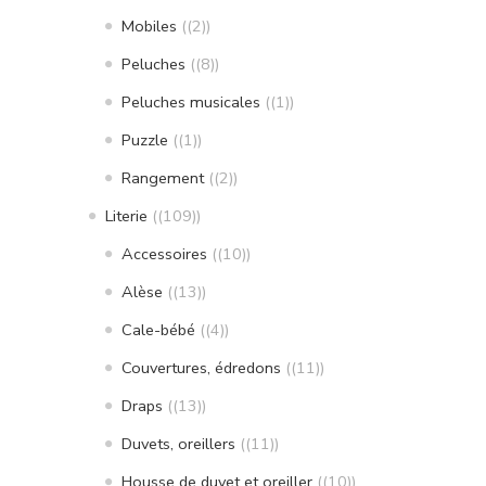
Mobiles
(2)
Peluches
(8)
Peluches musicales
(1)
Puzzle
(1)
Rangement
(2)
Literie
(109)
Accessoires
(10)
Alèse
(13)
Cale-bébé
(4)
Couvertures, édredons
(11)
Draps
(13)
Duvets, oreillers
(11)
Housse de duvet et oreiller
(10)