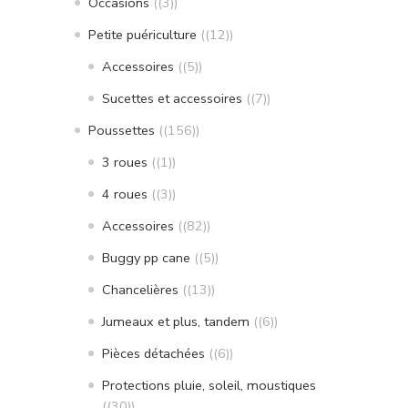
Occasions
(3)
Petite puériculture
(12)
Accessoires
(5)
Sucettes et accessoires
(7)
Poussettes
(156)
3 roues
(1)
4 roues
(3)
Accessoires
(82)
Buggy pp cane
(5)
Chancelières
(13)
Jumeaux et plus, tandem
(6)
Pièces détachées
(6)
Protections pluie, soleil, moustiques
(30)