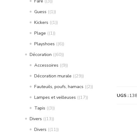
Fare
(3)
Guess
(1)
Kickers
(1)
Plage
(1)
Playshoes
(6)
Décoration
(60)
Accessoires
(9)
Décoration murale
(29)
Fauteuils, poufs, hamacs
(2)
UGS :
13
Lampes et veilleuses
(17)
Tapis
(3)
Divers
(13)
Divers
(11)