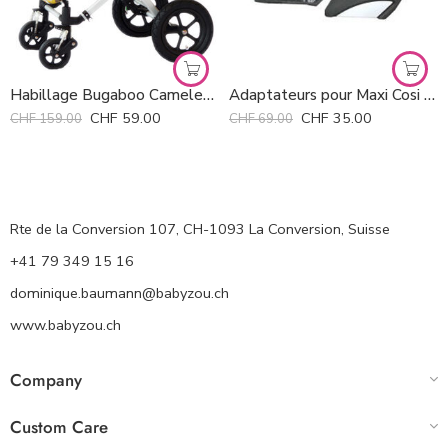
Habillage Bugaboo Cameleon Mama La *
Adaptateurs pour Maxi Cosi Xplory *
CHF
59.00
CHF
35.00
CHF
159.00
CHF
69.00
Rte de la Conversion 107, CH-1093 La Conversion, Suisse
+41 79 349 15 16
dominique.baumann@babyzou.ch
www.babyzou.ch
Company
Custom Care