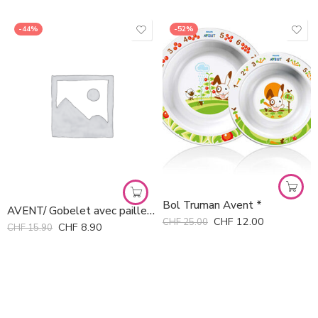
-44%
-52%
Bol Truman Avent *
AVENT/ Gobelet avec paille 300 ml rose 300ml
CHF
12.00
CHF
25.00
CHF
8.90
CHF
15.90