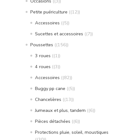
Occasions
(3)
Petite puériculture
(12)
Accessoires
(5)
Sucettes et accessoires
(7)
Poussettes
(156)
3 roues
(1)
4 roues
(3)
Accessoires
(82)
Buggy pp cane
(5)
Chancelières
(13)
Jumeaux et plus, tandem
(6)
Pièces détachées
(6)
Protections pluie, soleil, moustiques
(30)