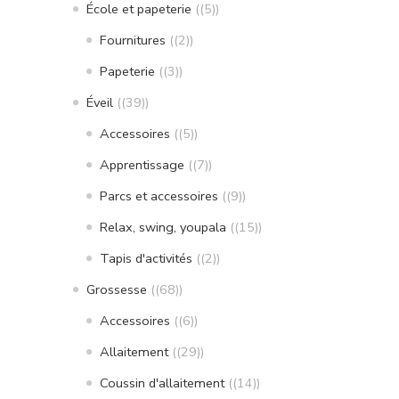
École et papeterie
(5)
Fournitures
(2)
Papeterie
(3)
Éveil
(39)
Accessoires
(5)
Apprentissage
(7)
Parcs et accessoires
(9)
Relax, swing, youpala
(15)
Tapis d'activités
(2)
Grossesse
(68)
Accessoires
(6)
Allaitement
(29)
Coussin d'allaitement
(14)