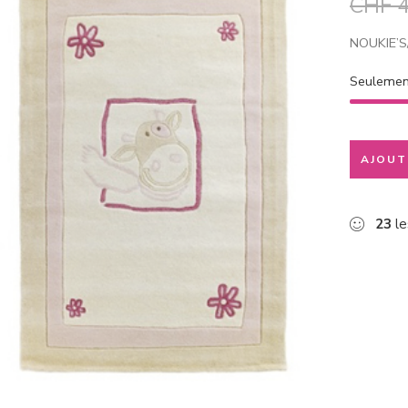
CHF
4
NOUKIE’S/
Seuleme
AJOUT
23
le