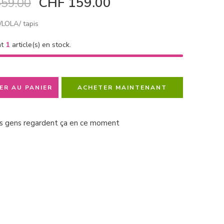
CHF
159.00
59.00
LOLA/ tapis
nt
1
article(s) en stock.
ER AU PANIER
ACHETER MAINTENANT
s gens regardent ça en ce moment