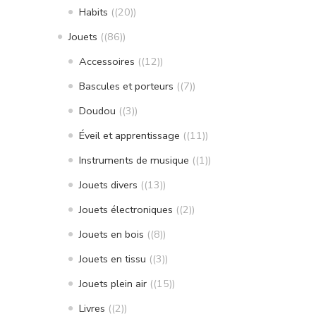
Habits
(20)
Jouets
(86)
Accessoires
(12)
Bascules et porteurs
(7)
Doudou
(3)
Éveil et apprentissage
(11)
Instruments de musique
(1)
Jouets divers
(13)
Jouets électroniques
(2)
Jouets en bois
(8)
Jouets en tissu
(3)
Jouets plein air
(15)
Livres
(2)