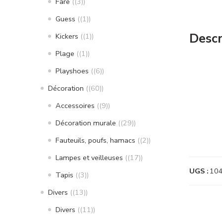
Fare
(3)
Guess
(1)
Descr
Kickers
(1)
Plage
(1)
Playshoes
(6)
Décoration
(60)
Accessoires
(9)
Décoration murale
(29)
Fauteuils, poufs, hamacs
(2)
Lampes et veilleuses
(17)
UGS :
10
Tapis
(3)
Divers
(13)
Divers
(11)