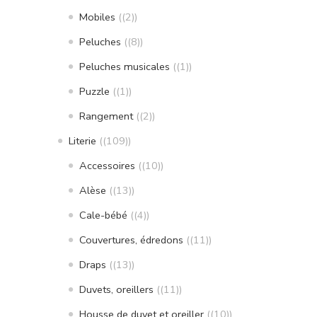
Mobiles
(2)
Peluches
(8)
Peluches musicales
(1)
Puzzle
(1)
Rangement
(2)
Literie
(109)
Accessoires
(10)
Alèse
(13)
Cale-bébé
(4)
Couvertures, édredons
(11)
Draps
(13)
Duvets, oreillers
(11)
Housse de duvet et oreiller
(10)