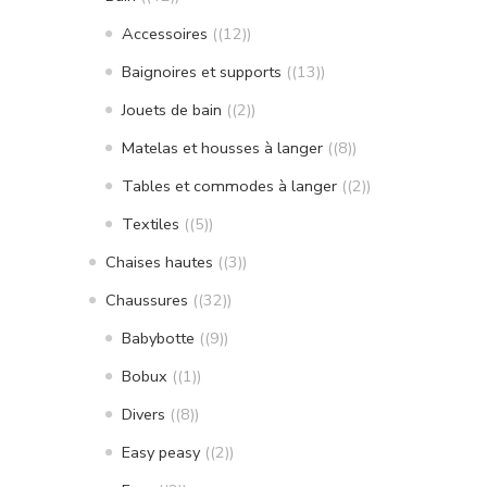
Accessoires
(12)
Baignoires et supports
(13)
Jouets de bain
(2)
Matelas et housses à langer
(8)
Tables et commodes à langer
(2)
Textiles
(5)
Chaises hautes
(3)
Chaussures
(32)
Babybotte
(9)
Bobux
(1)
Divers
(8)
Easy peasy
(2)