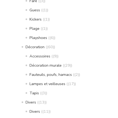
Fare
(3)
Guess
(1)
Kickers
(1)
Plage
(1)
Playshoes
(6)
Décoration
(60)
Accessoires
(9)
Décoration murale
(29)
Fauteuils, poufs, hamacs
(2)
Lampes et veilleuses
(17)
Tapis
(3)
Divers
(13)
Divers
(11)