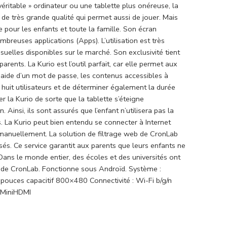
véritable » ordinateur ou une tablette plus onéreuse, la
 de très grande qualité qui permet aussi de jouer. Mais
e pour les enfants et toute la famille. Son écran
reuses applications (Apps). L’utilisation est très
usuelles disponibles sur le marché. Son exclusivité tient
rents. La Kurio est l’outil parfait, car elle permet aux
’aide d’un mot de passe, les contenus accessibles à
 huit utilisateurs et de déterminer également la durée
r la Kurio de sorte que la tablette s’éteigne
Ainsi, ils sont assurés que l’enfant n’utilisera pas la
 La Kurio peut bien entendu se connecter à Internet
sé manuellement. La solution de filtrage web de CronLab
isés. Ce service garantit aux parents que leurs enfants ne
Dans le monde entier, des écoles et des universités ont
b de CronLab. Fonctionne sous Androïd. Système :
 pouces capacitif 800×480 Connectivité : Wi-Fi b/g/n
: MiniHDMI