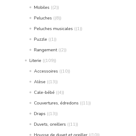
Mobiles
(2)
Peluches
(8)
Peluches musicales
(1)
Puzzle
(1)
Rangement
(2)
Literie
(109)
Accessoires
(10)
Alèse
(13)
Cale-bébé
(4)
Couvertures, édredons
(11)
Draps
(13)
Duvets, oreillers
(11)
Housse de duvet et oreiller
(10)