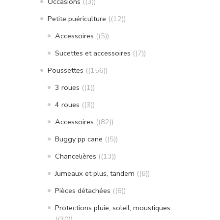
Occasions
(3)
Petite puériculture
(12)
Accessoires
(5)
Sucettes et accessoires
(7)
Poussettes
(156)
3 roues
(1)
4 roues
(3)
Accessoires
(82)
Buggy pp cane
(5)
Chancelières
(13)
Jumeaux et plus, tandem
(6)
Pièces détachées
(6)
Protections pluie, soleil, moustiques
(30)