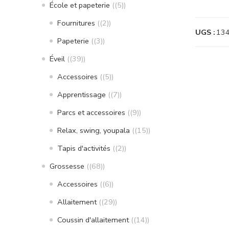
École et papeterie
(5)
Fournitures
(2)
UGS :
13
Papeterie
(3)
Éveil
(39)
Accessoires
(5)
Apprentissage
(7)
Parcs et accessoires
(9)
Relax, swing, youpala
(15)
Tapis d'activités
(2)
Grossesse
(68)
Accessoires
(6)
Allaitement
(29)
Coussin d'allaitement
(14)