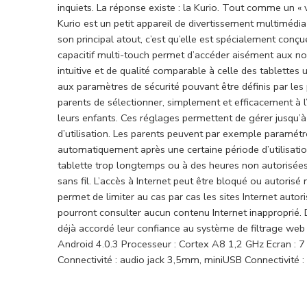
inquiets. La réponse existe : la Kurio. Tout comme un « 
Kurio est un petit appareil de divertissement multimédia
son principal atout, c’est qu’elle est spécialement conçu
capacitif multi-touch permet d’accéder aisément aux nomb
intuitive et de qualité comparable à celle des tablettes 
aux paramètres de sécurité pouvant être définis par les pa
parents de sélectionner, simplement et efficacement à l
leurs enfants. Ces réglages permettent de gérer jusqu’à
d’utilisation. Les parents peuvent par exemple paramétre
automatiquement après une certaine période d’utilisation. 
tablette trop longtemps ou à des heures non autorisées.
sans fil. L’accès à Internet peut être bloqué ou autori
permet de limiter au cas par cas les sites Internet autor
pourront consulter aucun contenu Internet inapproprié. 
déjà accordé leur confiance au système de filtrage we
Android 4.0.3 Processeur : Cortex A8 1,2 GHz Ecran : 7
Connectivité : audio jack 3,5mm, miniUSB Connectivité 