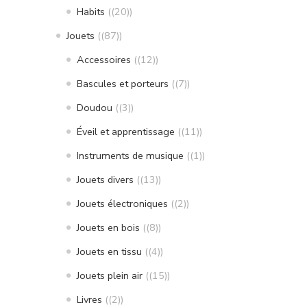
Habits
(20)
Jouets
(87)
Accessoires
(12)
Bascules et porteurs
(7)
Doudou
(3)
Éveil et apprentissage
(11)
Instruments de musique
(1)
Jouets divers
(13)
Jouets électroniques
(2)
Jouets en bois
(8)
Jouets en tissu
(4)
Jouets plein air
(15)
Livres
(2)