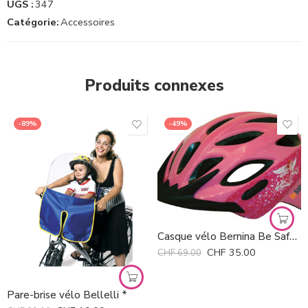
UGS :
347
Catégorie:
Accessoires
Produits connexes
-89%
-49%
Casque vélo Bernina Be Safe *
CHF
35.00
CHF
69.00
Pare-brise vélo Bellelli *