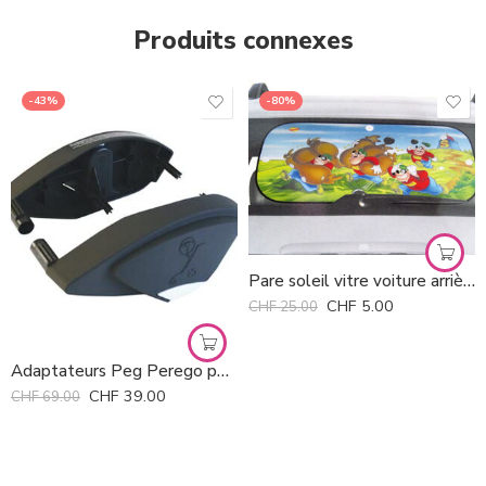
Produits connexes
-43%
-80%
Pare soleil vitre voiture arrière Eckert *
CHF
5.00
CHF
25.00
Adaptateurs Peg Perego pour Xplory Stokke
CHF
39.00
CHF
69.00