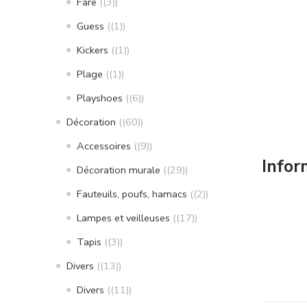
Fare
(3)
Guess
(1)
Kickers
(1)
Plage
(1)
Playshoes
(6)
Décoration
(60)
Accessoires
(9)
Infor
Décoration murale
(29)
Fauteuils, poufs, hamacs
(2)
Lampes et veilleuses
(17)
Tapis
(3)
Divers
(13)
Divers
(11)