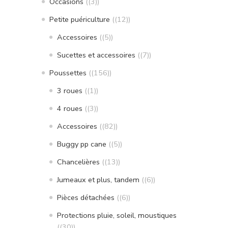
Occasions
(3)
Petite puériculture
(12)
Accessoires
(5)
Sucettes et accessoires
(7)
Poussettes
(156)
3 roues
(1)
4 roues
(3)
Accessoires
(82)
Buggy pp cane
(5)
Chancelières
(13)
Jumeaux et plus, tandem
(6)
Pièces détachées
(6)
Protections pluie, soleil, moustiques
(30)