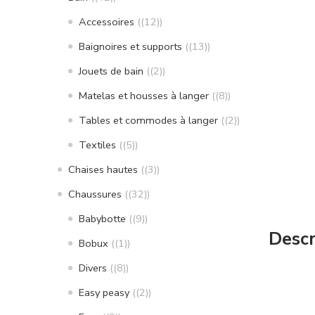
Accessoires
(12)
Baignoires et supports
(13)
Jouets de bain
(2)
Matelas et housses à langer
(8)
Tables et commodes à langer
(2)
Textiles
(5)
Chaises hautes
(3)
Chaussures
(32)
Babybotte
(9)
Descr
Bobux
(1)
Divers
(8)
Easy peasy
(2)