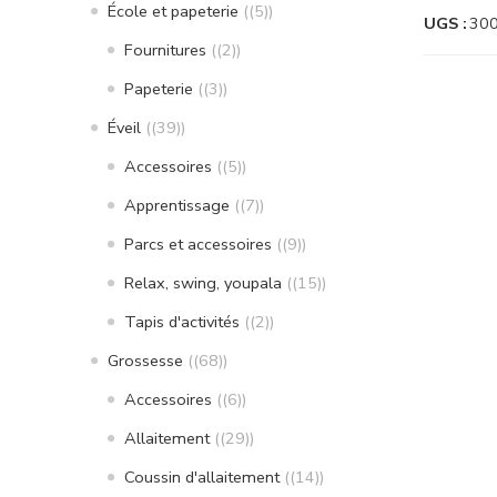
École et papeterie
(5)
UGS :
30
Fournitures
(2)
Papeterie
(3)
Éveil
(39)
Accessoires
(5)
Apprentissage
(7)
Parcs et accessoires
(9)
Relax, swing, youpala
(15)
Tapis d'activités
(2)
Grossesse
(68)
Accessoires
(6)
Allaitement
(29)
Coussin d'allaitement
(14)