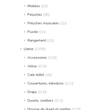
Mobiles
(2)
Peluches
(8)
Peluches musicales
(1)
Puzzle
(1)
Rangement
(2)
Literie
(109)
Accessoires
(10)
Alèse
(13)
Cale-bébé
(4)
Couvertures, édredons
(11)
Draps
(13)
Duvets, oreillers
(11)
Housse de duvet et oreiller
(10)