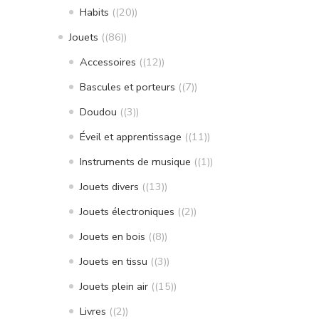
Habits
(20)
Jouets
(86)
Accessoires
(12)
Bascules et porteurs
(7)
Doudou
(3)
Éveil et apprentissage
(11)
Instruments de musique
(1)
Jouets divers
(13)
Jouets électroniques
(2)
Jouets en bois
(8)
Jouets en tissu
(3)
Jouets plein air
(15)
Livres
(2)