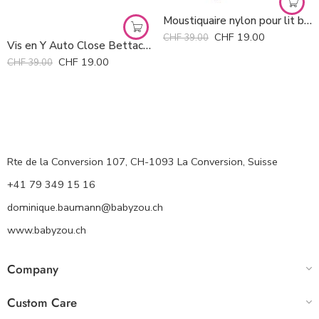
Moustiquaire nylon pour lit bébé Clippasafe *
CHF
19.00
CHF
39.00
Vis en Y Auto Close Bettacare *
CHF
19.00
CHF
39.00
Rte de la Conversion 107, CH-1093 La Conversion, Suisse
+41 79 349 15 16
dominique.baumann@babyzou.ch
www.babyzou.ch
Company
Custom Care