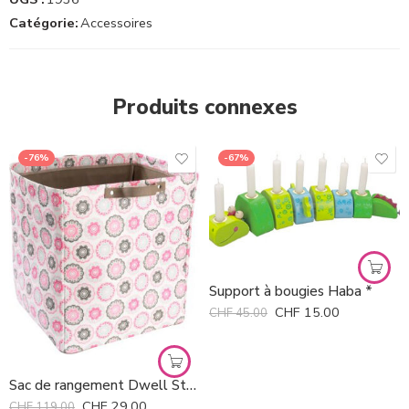
Catégorie:
Accessoires
Produits connexes
-76%
-67%
Support à bougies Haba *
CHF
15.00
CHF
45.00
Sac de rangement Dwell Studio *
CHF
29.00
CHF
119.00