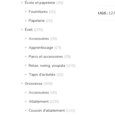
École et papeterie
(5)
Fournitures
(2)
UGS :
12
Papeterie
(3)
Éveil
(39)
Accessoires
(5)
Apprentissage
(7)
Parcs et accessoires
(9)
Relax, swing, youpala
(15)
Tapis d'activités
(2)
Grossesse
(68)
Accessoires
(6)
Allaitement
(29)
Coussin d'allaitement
(14)