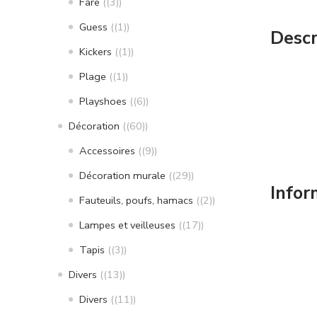
Fare
(3)
Guess
(1)
Descr
Kickers
(1)
Plage
(1)
Playshoes
(6)
Décoration
(60)
Accessoires
(9)
Décoration murale
(29)
Infor
Fauteuils, poufs, hamacs
(2)
Lampes et veilleuses
(17)
Tapis
(3)
Divers
(13)
Divers
(11)