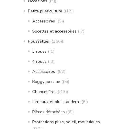
Occasions
(3)
Petite puériculture
(12)
Accessoires
(5)
Sucettes et accessoires
(7)
Poussettes
(156)
3 roues
(1)
4 roues
(3)
Accessoires
(82)
Buggy pp cane
(5)
Chancelières
(13)
Jumeaux et plus, tandem
(6)
Pièces détachées
(6)
Protections pluie, soleil, moustiques
(30)