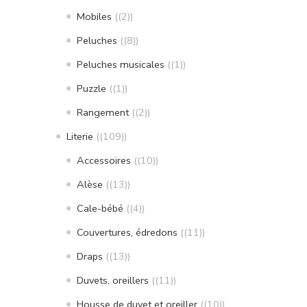
Mobiles
(2)
Peluches
(8)
Peluches musicales
(1)
Puzzle
(1)
Rangement
(2)
Literie
(109)
Accessoires
(10)
Alèse
(13)
Cale-bébé
(4)
Couvertures, édredons
(11)
Draps
(13)
Duvets, oreillers
(11)
Housse de duvet et oreiller
(10)