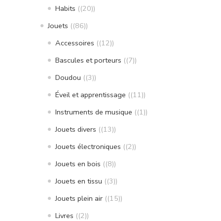
Habits
(20)
Jouets
(86)
Accessoires
(12)
Bascules et porteurs
(7)
Doudou
(3)
Éveil et apprentissage
(11)
Instruments de musique
(1)
Jouets divers
(13)
Jouets électroniques
(2)
Jouets en bois
(8)
Jouets en tissu
(3)
Jouets plein air
(15)
Livres
(2)