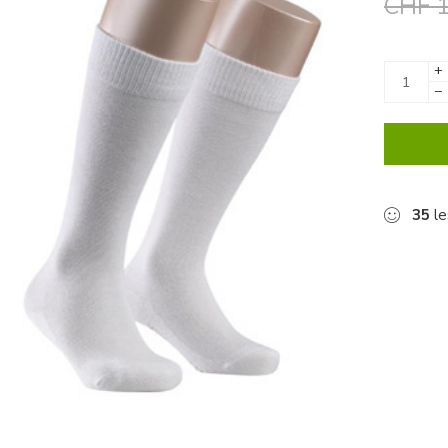
CHF
1
+
−
35
le