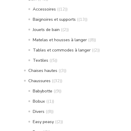
Accessoires
(12)
Baignoires et supports
(13)
Jouets de bain
(2)
Matelas et housses à langer
(8)
Tables et commodes à langer
(2)
Textiles
(5)
Chaises hautes
(3)
Chaussures
(32)
Babybotte
(9)
Bobux
(1)
Divers
(8)
Easy peasy
(2)